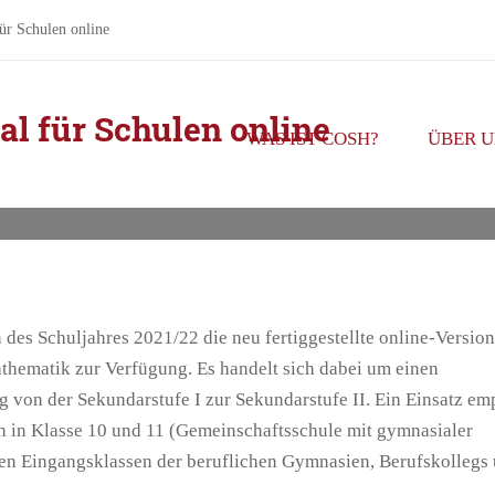
ür Schulen online
l für Schulen online
WAS IST COSH?
ÜBER U
 des Schuljahres 2021/22 die neu fertiggestellte online-Versio
athematik zur Verfügung. Es handelt sich dabei um einen
 von der Sekundarstufe I zur Sekundarstufe II. Ein Einsatz emp
n in Klasse 10 und 11 (Gemeinschaftsschule mit gymnasialer
en Eingangsklassen der beruflichen Gymnasien, Berufskollegs