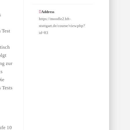
Address
k
https://moodle2.hft-
stuttgart.de/course/view.php?
 Test
id=83
tisch
olgt
ng zur
is
ie
 Tests
ufe 10