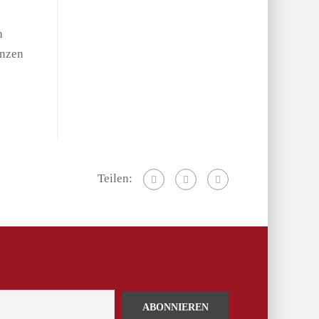
h
enzen
Teilen: