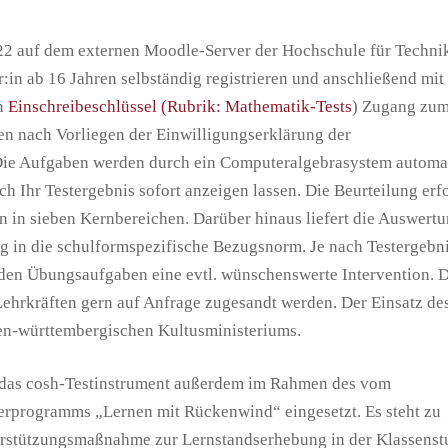
/22 auf dem externen Moodle-Server der Hochschule für Techni
er:in ab 16 Jahren selbständig registrieren und anschließend mit
n
Einschreibeschlüssel (Rubrik: Mathematik-Tests
) Zugang zum
den nach Vorliegen der Einwilligungserklärung der
. Die Aufgaben werden durch ein Computeralgebrasystem automa
h Ihr Testergebnis sofort anzeigen lassen. Die Beurteilung erf
 in sieben Kernbereichen. Darüber hinaus liefert die Auswertu
ng in die schulformspezifische Bezugsnorm. Je nach Testergebn
den Übungsaufgaben eine evtl. wünschenswerte Intervention. D
Lehrkräften gern auf Anfrage zugesandt werden. Der Einsatz des
en-württembergischen Kultusministeriums.
 das cosh-Testinstrument außerdem im Rahmen des vom
erprogramms „Lernen mit Rückenwind“ eingesetzt. Es steht zu
erstützungsmaßnahme zur Lernstands­erhebung in der Klassenst