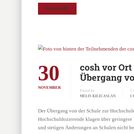
READ MORE
30
cosh vor Ort
Übergang vo
NOVEMBER
Ca
Posted by
MELIS KILICASLAN
C
Der Übergang von der Schule zur Hochschule f
Hochschuldozierende klagen über geringere V
und stetigen Änderungen an Schulen nicht b