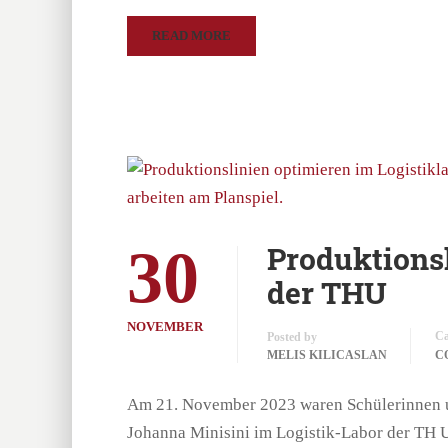
READ MORE
30
Produktionsl
der THU
NOVEMBER
Ca
Posted by
MELIS KILICASLAN
C
Am 21. November 2023 waren Schülerinnen u
Johanna Minisini im Logistik-Labor der TH 