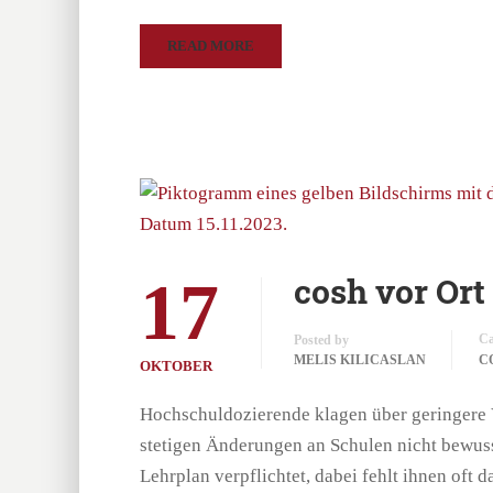
READ MORE
17
cosh vor Ort
Ca
Posted by
MELIS KILICASLAN
C
OKTOBER
Hochschuldozierende klagen über geringere V
stetigen Änderungen an Schulen nicht bewuss
Lehrplan verpflichtet, dabei fehlt ihnen of