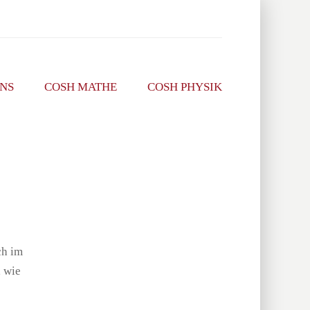
NS
COSH MATHE
COSH PHYSIK
ch im
 wie