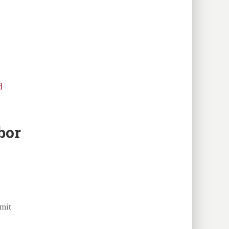
bor
mit